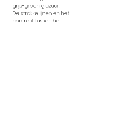
grijs-groen glazuur.
De strakke lijnen en het
contrast tussen het
fluweelzachte glazuur en de
gepolijste rauwe klei zorgen
voor een moderne uitstraling.
Afmetingen: Ø 11 cm, hoogte
7,5 cm
Vaatwasmachinebestendi
g
Elk product is handgemaakt
en uniek.
Algemene voorwaarden